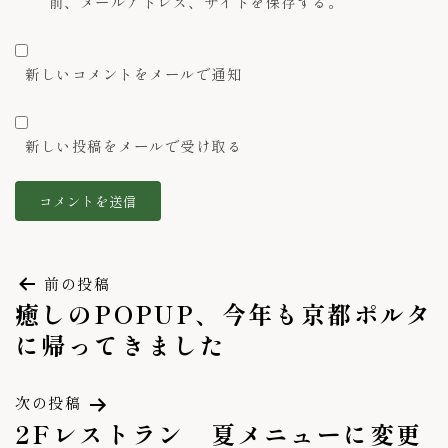
前、メールアドレス、サイトを保存する。
新しいコメントをメールで通知
新しい投稿をメールで受け取る
投
前の投稿
稿
癒しのPOPUP、今年も京都ポルタ
ナ
ビ
に帰ってきました
ゲ
ー
シ
次の投稿
ョ
2Fレストラン 夏メニューに変更
ン