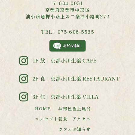
〒 604-0051
京都府京都市中京区
油小路通押小路
上る二条油小路町272
TEL：075-606-5565
HOME
お部屋
極上風呂
コンセプト
朝食
アクセス
カフェ
お知らせ